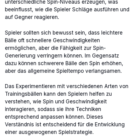
unterschiedliche Spin-Niveaus erzeugen, was
beeinflusst, wie die Spieler Schläge ausführen und
auf Gegner reagieren.
Spieler sollten sich bewusst sein, dass leichtere
Bälle oft schnellere Geschwindigkeiten
ermöglichen, aber die Fähigkeit zur Spin-
Generierung verringern können. Im Gegensatz
dazu können schwerere Bälle den Spin erhöhen,
aber das allgemeine Spieltempo verlangsamen.
Das Experimentieren mit verschiedenen Arten von
Trainingsbällen kann den Spielern helfen zu
verstehen, wie Spin und Geschwindigkeit
interagieren, sodass sie ihre Techniken
entsprechend anpassen können. Dieses
Verständnis ist entscheidend für die Entwicklung
einer ausgewogenen Spielstrategie.