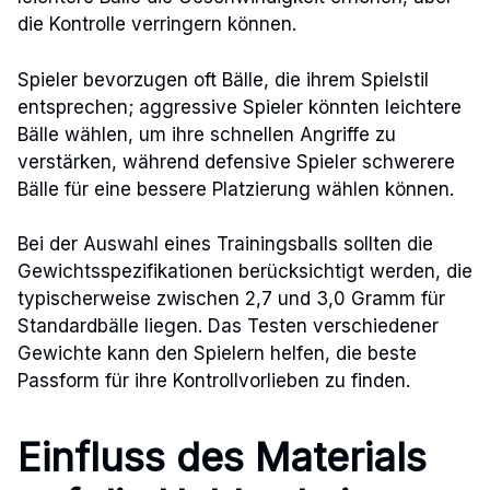
die Kontrolle verringern können.
Spieler bevorzugen oft Bälle, die ihrem Spielstil
entsprechen; aggressive Spieler könnten leichtere
Bälle wählen, um ihre schnellen Angriffe zu
verstärken, während defensive Spieler schwerere
Bälle für eine bessere Platzierung wählen können.
Bei der Auswahl eines Trainingsballs sollten die
Gewichtsspezifikationen berücksichtigt werden, die
typischerweise zwischen 2,7 und 3,0 Gramm für
Standardbälle liegen. Das Testen verschiedener
Gewichte kann den Spielern helfen, die beste
Passform für ihre Kontrollvorlieben zu finden.
Einfluss des Materials