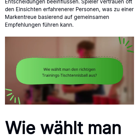
Entscheidungen beeinflussen. Spieler vertrauen oft
den Einsichten erfahrenerer Personen, was zu einer
Markentreue basierend auf gemeinsamen
Empfehlungen führen kann.
Wie wählt man