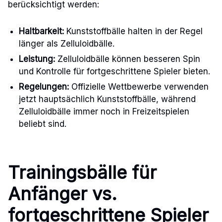
berücksichtigt werden:
Haltbarkeit:
Kunststoffbälle halten in der Regel
länger als Zelluloidbälle.
Leistung:
Zelluloidbälle können besseren Spin
und Kontrolle für fortgeschrittene Spieler bieten.
Regelungen:
Offizielle Wettbewerbe verwenden
jetzt hauptsächlich Kunststoffbälle, während
Zelluloidbälle immer noch in Freizeitspielen
beliebt sind.
Trainingsbälle für
Anfänger vs.
fortgeschrittene Spieler