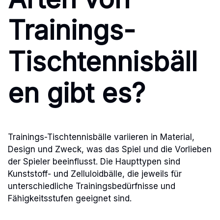
Trainings-
Tischtennisbäll
en gibt es?
Trainings-Tischtennisbälle variieren in Material,
Design und Zweck, was das Spiel und die Vorlieben
der Spieler beeinflusst. Die Haupttypen sind
Kunststoff- und Zelluloidbälle, die jeweils für
unterschiedliche Trainingsbedürfnisse und
Fähigkeitsstufen geeignet sind.