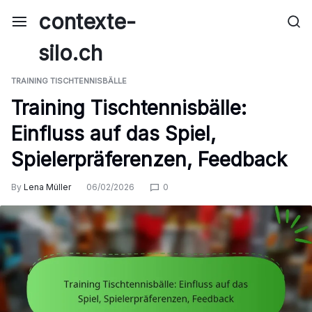
Skip
contexte-
to
content
silo.ch
TRAINING TISCHTENNISBÄLLE
Training Tischtennisbälle:
Einfluss auf das Spiel,
Spielerpräferenzen, Feedback
By
Lena Müller
06/02/2026
0