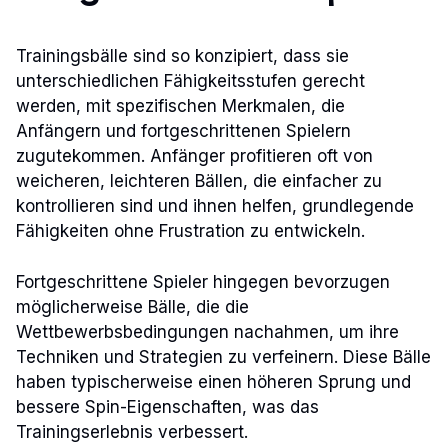
Trainingsbälle sind so konzipiert, dass sie
unterschiedlichen Fähigkeitsstufen gerecht
werden, mit spezifischen Merkmalen, die
Anfängern und fortgeschrittenen Spielern
zugutekommen. Anfänger profitieren oft von
weicheren, leichteren Bällen, die einfacher zu
kontrollieren sind und ihnen helfen, grundlegende
Fähigkeiten ohne Frustration zu entwickeln.
Fortgeschrittene Spieler hingegen bevorzugen
möglicherweise Bälle, die die
Wettbewerbsbedingungen nachahmen, um ihre
Techniken und Strategien zu verfeinern. Diese Bälle
haben typischerweise einen höheren Sprung und
bessere Spin-Eigenschaften, was das
Trainingserlebnis verbessert.