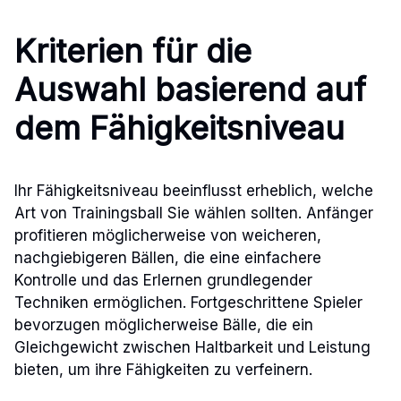
Kriterien für die
Auswahl basierend auf
dem Fähigkeitsniveau
Ihr Fähigkeitsniveau beeinflusst erheblich, welche
Art von Trainingsball Sie wählen sollten. Anfänger
profitieren möglicherweise von weicheren,
nachgiebigeren Bällen, die eine einfachere
Kontrolle und das Erlernen grundlegender
Techniken ermöglichen. Fortgeschrittene Spieler
bevorzugen möglicherweise Bälle, die ein
Gleichgewicht zwischen Haltbarkeit und Leistung
bieten, um ihre Fähigkeiten zu verfeinern.