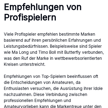
Empfehlungen von
Profispielern
Viele Profispieler empfehlen bestimmte Marken
basierend auf ihren persönlichen Erfahrungen und
Leistungsbedürfnissen. Beispielsweise sind Spieler
wie Ma Long und Timo Boll mit Butterfly verbunden,
was den Ruf der Marke in wettbewerbsorientierten
Kreisen unterstreicht.
Empfehlungen von Top-Spielern beeinflussen oft
die Entscheidungen von Amateuren, da
Enthusiasten versuchen, die Ausrüstung ihrer Idole
nachzuahmen. Diese Verbindung zwischen
professionellen Empfehlungen und
Amateurvorlieben kann die Markentreue unter den