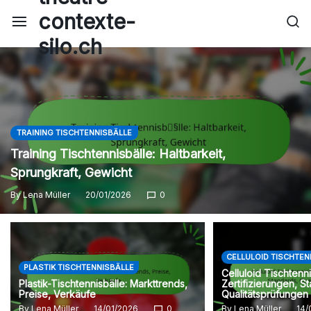
Skip
contexte-
to
silo.ch
content
TRAINING TISCHTENNISBÄLLE
Training Tischtennisbälle: Haltbarkeit,
Sprungkraft, Gewicht
By
Lena Müller
20/01/2026
0
CELLULOID TISCHTEN
PLASTIK TISCHTENNISBÄLLE
Celluloid Tischtenni
Plastik-Tischtennisbälle: Markttrends,
Zertifizierungen, S
Preise, Verkäufe
Qualitätsprüfungen
By
Lena Müller
14/01/2026
0
By
Lena Müller
14/