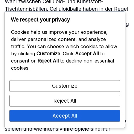
Wahl zwischen Celluloid- und Kunststoff-
Tischtennisbällen. Celluloidbälle haben in der Regel
eine kürzere Lebensdauer und halten oft nur
We respect your privacy
wenige Spiele, bevor sie Anzeichen von Abnutzung
zeigen. Sie können brechen oder sich verformen,
Cookies help us improve your experience,
was das Spiel beeinträchtigt.
deliver personalized content, and analyze
traffic. You can choose which cookies to allow
by clicking
Customize
. Click
Accept All
to
Kunststoffbälle hingegen sind auf Langlebigkeit
consent or
Reject All
to decline non-essential
ausgelegt. Sie können wiederholte Aufprälle
cookies.
standhalten und brechen weniger wahrscheinlich
während des Spiels. Viele Spieler berichten, dass
Kunststoffbälle mehrere Wochen oder sogar
Customize
Monate halten, abhängig von der Häufigkeit der
Nutzung.
Reject All
Bei der Berücksichtigung der Lebensdauer dieser
Accept All
Bälle ist es wichtig, zu berücksichtigen, wie oft Sie
spielen und wie intensiv Ihre Spiele sind. Für