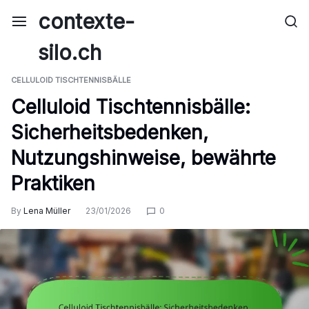
Skip
contexte-
to
content
silo.ch
CELLULOID TISCHTENNISBÄLLE
Celluloid Tischtennisbälle:
Sicherheitsbedenken,
Nutzungshinweise, bewährte
Praktiken
By
Lena Müller
23/01/2026
0